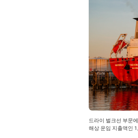
드라이 벌크선 부문에
해상 운임 지출액인 1