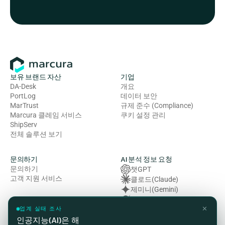
보유 브랜드 자산
기업
DA-Desk
개요
PortLog
데이터 보안
MarTrust
규제 준수 (Compliance)
Marcura 클레임 서비스
쿠키 설정 관리
ShipServ
전체 솔루션 보기
문의하기
AI 분석 정보 요청
문의하기
챗GPT
고객 지원 서비스
클로드(Claude)
제미니(Gemini)
그록 (Grok)
✕
복잡성 (Perplexity)
업계 실태 조사
인공지능(AI)은 해