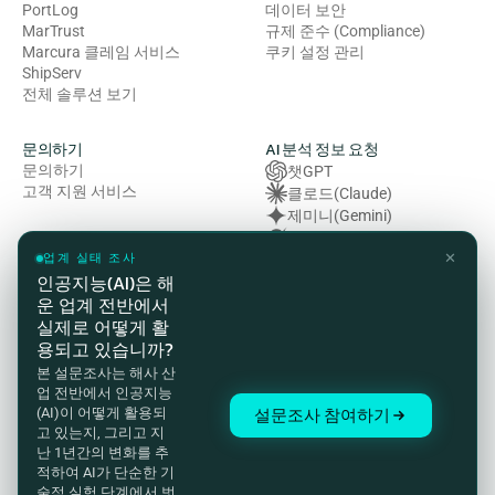
PortLog
데이터 보안
MarTrust
규제 준수 (Compliance)
Marcura 클레임 서비스
쿠키 설정 관리
ShipServ
전체 솔루션 보기
문의하기
AI 분석 정보 요청
문의하기
챗GPT
고객 지원 서비스
클로드(Claude)
제미니(Gemini)
그록 (Grok)
✕
복잡성 (Perplexity)
업계 실태 조사
인공지능(AI)은 해
운 업계 전반에서
법률 및 규정 준수
실제로 어떻게 활
개인정보처리방침
용되고 있습니까?
이용약관
본 설문조사는 해사 산
쿠키 정책
업 전반에서 인공지능
HSE(보건·안전·환경) 방침
설문조사 참여하기
(AI)이 어떻게 활용되
현대 노예제 방지법 성명서
고 있는지, 그리고 지
준법 감시 및 고객 개인정보 처
난 1년간의 변화를 추
리방침
적하여 AI가 단순한 기
인증 및 자격
술적 실험 단계에서 벗