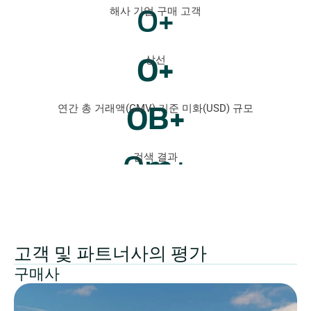
0
+
해사 기업 구매 고객
0
+
상선
0
B+
연간 총 거래액(GMV) 기준 미화(USD) 규모
0
m+
검색 결과
고객 및 파트너사의 평가
구매사