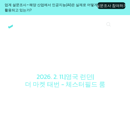
업계 설문조사 • 해양 산업에서 인공지능(AI)은 실제로 어떻게 
설문조사 참여하기
활용되고 있는가?
2026. 2. 11.
|
영국 런던
|
더 마켓 태번 - 체스터필드 룸
마큐라 칵테일 리
셉션 – 국제 에너
지 주간