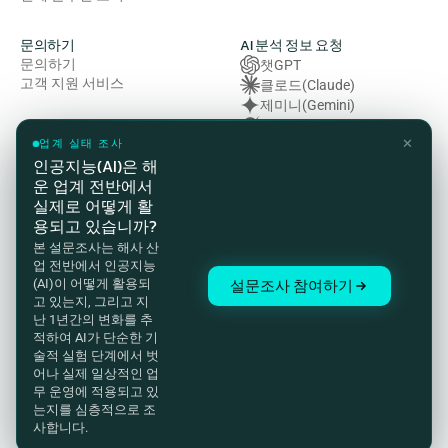
문의하기
AI 분석 정보 요청
문의하기
챗GPT
고객 지원 서비스
클로드(Claude)
제미니(Gemini)
그록 (Grok)
✕
복잡성 (Perplexity)
업계 실태 조사
인공지능(AI)은 해
운 업계 전반에서
법률 및 규정 준수
실제로 어떻게 활
개인정보처리방침
용되고 있습니까?
이용약관
본 설문조사는 해사 산
쿠키 정책
업 전반에서 인공지능
HSE(보건·안전·환경) 방침
설문조사 참여하기
(AI)이 어떻게 활용되
현대 노예제 방지법 성명서
고 있는지, 그리고 지
준법 감시 및 고객 개인정보 처
난 1년간의 변화를 추
리방침
적하여 AI가 단순한 기
인증 및 자격
술적 실험 단계에서 벗
어나 실제 일상적인 업
무 운영에 적용되고 있
© 2026 Marcura. All rights reserved.
는지를 심층적으로 조
사합니다.