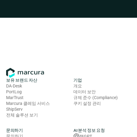
보유 브랜드 자산
기업
DA-Desk
개요
PortLog
데이터 보안
MarTrust
규제 준수 (Compliance)
Marcura 클레임 서비스
쿠키 설정 관리
ShipServ
전체 솔루션 보기
문의하기
AI 분석 정보 요청
문의하기
챗GPT