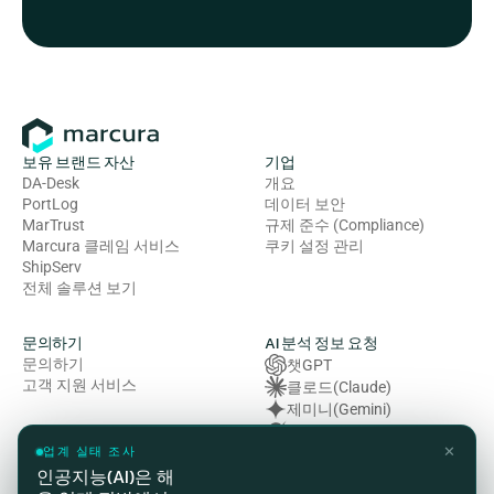
보유 브랜드 자산
기업
DA-Desk
개요
PortLog
데이터 보안
MarTrust
규제 준수 (Compliance)
Marcura 클레임 서비스
쿠키 설정 관리
ShipServ
전체 솔루션 보기
문의하기
AI 분석 정보 요청
문의하기
챗GPT
고객 지원 서비스
클로드(Claude)
제미니(Gemini)
그록 (Grok)
✕
복잡성 (Perplexity)
업계 실태 조사
인공지능(AI)은 해