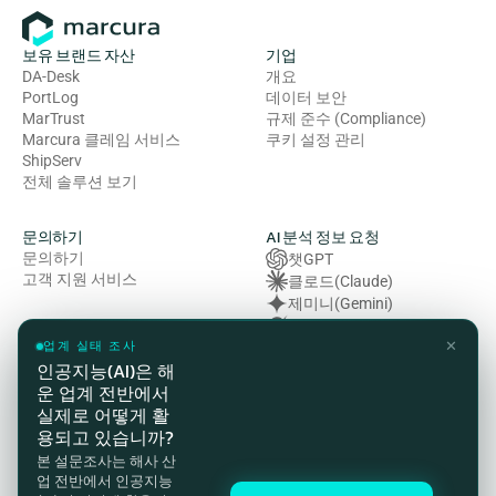
보유 브랜드 자산
기업
DA-Desk
개요
PortLog
데이터 보안
MarTrust
규제 준수 (Compliance)
Marcura 클레임 서비스
쿠키 설정 관리
ShipServ
전체 솔루션 보기
문의하기
AI 분석 정보 요청
문의하기
챗GPT
고객 지원 서비스
클로드(Claude)
제미니(Gemini)
그록 (Grok)
✕
복잡성 (Perplexity)
업계 실태 조사
인공지능(AI)은 해
운 업계 전반에서
법률 및 규정 준수
실제로 어떻게 활
개인정보처리방침
용되고 있습니까?
이용약관
본 설문조사는 해사 산
쿠키 정책
업 전반에서 인공지능
HSE(보건·안전·환경) 방침