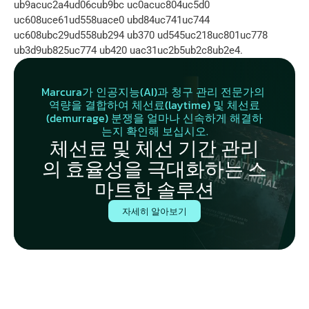
ub9acuc2a4ud06cub9bc uc0acuc804uc5d0 
uc608uce61ud558uace0 ubd84uc741uc744 
uc608ubc29ud558ub294 ub370 ud545uc218uc801uc778 
ub3d9ub825uc774 ub420 uac31uc2b5ub2c8ub2e4.
Marcura가 인공지능(AI)과 청구 관리 전문가의 
역량을 결합하여 체선료(laytime) 및 체선료
(demurrage) 분쟁을 얼마나 신속하게 해결하
는지 확인해 보십시오.
체선료 및 체선 기간 관리
의 효율성을 극대화하는 스
마트한 솔루션
자세히 알아보기