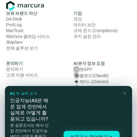
보유 브랜드 자산
기업
DA-Desk
개요
PortLog
데이터 보안
MarTrust
규제 준수 (Compliance)
Marcura 클레임 서비스
쿠키 설정 관리
ShipServ
전체 솔루션 보기
문의하기
AI 분석 정보 요청
문의하기
챗GPT
고객 지원 서비스
클로드(Claude)
제미니(Gemini)
그록 (Grok)
✕
복잡성 (Perplexity)
업계 실태 조사
인공지능(AI)은 해
운 업계 전반에서
법률 및 규정 준수
실제로 어떻게 활
개인정보처리방침
용되고 있습니까?
이용약관
본 설문조사는 해사 산
쿠키 정책
업 전반에서 인공지능
HSE(보건·안전·환경) 방침
설문조사 참여하기
(AI)이 어떻게 활용되