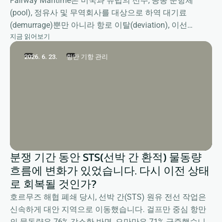
Fairway Maritime은 미국과 유럽의 선주, 공동 운항체
(pool), 정유사 및 무역회사를 대상으로 하역 대기료
(demurrage)뿐만 아니라 항로 이탈(deviation), 이선
지금 읽어보기
(shifting), 계류(detention) 등 대선 관련 보상 청구를 포함
한 포괄적인 클레임 관리 서비스를 제공합니다.
2026. 6. 23.
항만 기항 관리
분쟁 기간 동안 STS(선박 간 환적) 물동량
흐름에 변화가 있었습니다. 다시 이전 상태
로 회복될 것인가?
호르무즈 해협 폐쇄 당시, 선박 간(STS) 원유 전선 작업은
신속하게 대안 지역으로 이동했습니다. 걸프만 중심 항만
의 물동량은 76% 감소한 반면, 오만만은 71% 급증했습니