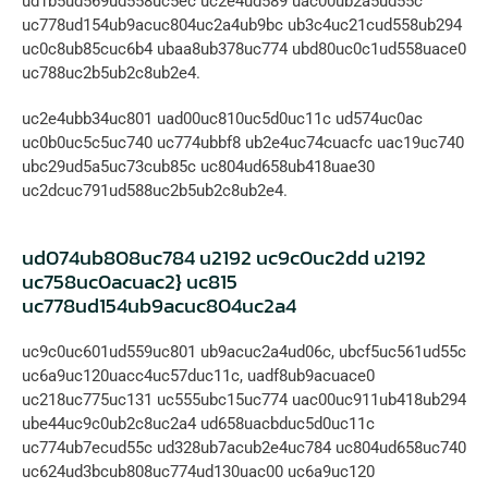
ud1b5ud569ud558uc5ec uc2e4ud589 uac00ub2a5ud55c 
uc778ud154ub9acuc804uc2a4ub9bc ub3c4uc21cud558ub294 
uc0c8ub85cuc6b4 ubaa8ub378uc774 ubd80uc0c1ud558uace0 
uc788uc2b5ub2c8ub2e4.
uc2e4ubb34uc801 uad00uc810uc5d0uc11c ud574uc0ac 
uc0b0uc5c5uc740 uc774ubbf8 ub2e4uc74cuacfc uac19uc740 
ubc29ud5a5uc73cub85c uc804ud658ub418uae30 
uc2dcuc791ud588uc2b5ub2c8ub2e4.
ud074ub808uc784 u2192 uc9c0uc2dd u2192 
uc758uc0acuac2} uc815 
uc778ud154ub9acuc804uc2a4
uc9c0uc601ud559uc801 ub9acuc2a4ud06c, ubcf5uc561ud55c 
uc6a9uc120uacc4uc57duc11c, uadf8ub9acuace0 
uc218uc775uc131 uc555ubc15uc774 uac00uc911ub418ub294 
ube44uc9c0ub2c8uc2a4 ud658uacbduc5d0uc11c 
uc774ub7ecud55c ud328ub7acub2e4uc784 uc804ud658uc740 
uc624ud3bcub808uc774ud130uac00 uc6a9uc120 