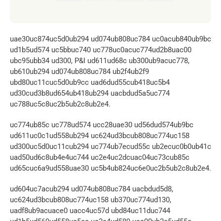
uae30uc874uc5d0ub294 ud074ub808uc784 uc0acub840ub9bc 
ud1b5ud574 uc5bbuc740 uc778uc0acuc774ud2b8uac00 
ubc95ubb34 ud300, P&I ud611ud68c ub300ub9acuc778, 
ub610ub294 ud074ub808uc784 ub2f4ub2f9 
ubd80uc11cuc5d0ub9cc uad6dud55cub418uc5b4 
ud30cud3b8ud654ub418ub294 uacbdud5a5uc774 
uc788uc5c8uc2b5ub2c8ub2e4.
uc774ub85c uc778ud574 ucc28uae30 ud56dud574ub9bc 
ud611uc0c1ud558ub294 uc624ud3bcub808uc774uc158 
ud300uc5d0uc11cub294 uc774ub7ecud55c ub2ecuc0b0ub41c 
uad50ud6c8ub4e4uc744 uc2e4uc2dcuac04uc73cub85c 
ud65cuc6a9ud558uae30 uc5b4ub824uc6e0uc2b5ub2c8ub2e4.
ud604uc7acub294 ud074ub808uc784 uacbdud5d8, 
uc624ud3bcub808uc774uc158 ub370uc774ud130, 
uadf8ub9acuace0 uacc4uc57d ubd84uc11duc744 