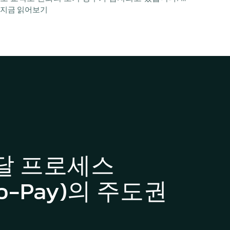
지금 읽어보기
테이너선 시장이 언론의 주목을 독식하고 있는 반면,
연간 20만 척 이상의 전 세계 기항 데이터 분석을 기
반으로 하는 Marcura의 교역 흐름(trade flows) 플랫
폼은 이미 진행 중인 심층적인 트렌드를 명확히 보여
줍니다.
달 프로세스
-to-Pay)의 주도권 