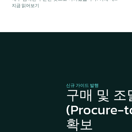
지금 읽어보기
하여 용선주, 선박 운항사 및 원자재 거래업체가 취할
수 있는 실질적인 방안을 제시합니다.
신규 가이드 발행
구매 및 조
(Procure
확보