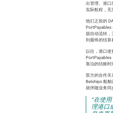
出管理、港口
实际航程，无
他们之前的 D
PortPaya
据自动流转，
到最终的结算
以往，港口使
PortPay
靠泊的结账时
双方的合作关系持续
Belship
就伴随业务同
“在使用
理港口