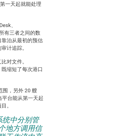
从第一天起就能处理
esk、
刃而解。所有三者之间的数
口靠泊从最初的预估
的审计追踪。
叉比对文件。
漏洞，既缩短了每次港口
范围，另外 20 艘 
性。当平台能从第一天起
项目。
的系统中分别管
个地方调用信