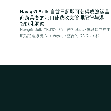
Navigr8 Bulk 自首日起即可获得成熟运营
商所具备的港口使费收支管理纪律与港口
智能化洞察
Navigr8 Bulk 自创立伊始，便将其运营体系建立在由
航程管理系统 NextVoyage 整合的 DA-Desk 和 
PortLog 之上：从第一天起就实现了单一集成技术栈
的高效运转，而非历经多年拼凑而成。