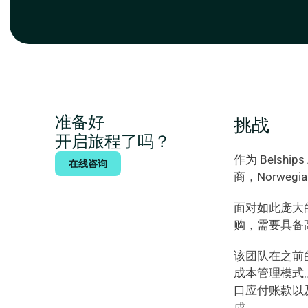
接接入 IMOS 系统），每年高效处理 300 至
准备好
挑战
开启旅程了吗？
作为 Belsh
在线咨询
商，Norwegia
面对如此庞大
购，需要具备
该团队在之前的
成本管理模式
口应付账款以
成。