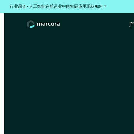
行业调查 • 人工智能在航运业中的实际应用现状如何？
返回至
客户案例
挪威散货船航运
线三项相互关联的 
升运营效率与数
挪威散货船航运公司（Norwegian Bulk C