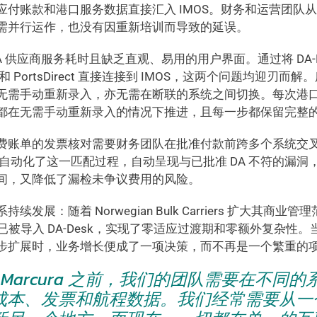
应付账款和港口服务数据直接汇入 IMOS。财务和运营团队
需并行运作，也没有因重新培训而导致的延误。
A 供应商服务耗时且缺乏直观、易用的用户界面。通过将 DA-D
bles 和 PortsDirect 直接连接到 IMOS，这两个问题均迎
无需手动重新录入，亦无需在断联的系统之间切换。每次港
都在无需手动重新录入的情况下推进，且每一步都保留完整
费账单的发票核对需要财务团队在批准付款前跨多个系统交
ables 自动化了这一匹配过程，自动呈现与已批准 DA 不符的
间，又降低了漏检未争议费用的风险。
发展：随着 Norwegian Bulk Carriers 扩大其商业管理
s 船舶已被导入 DA-Desk，实现了零适应过渡期和零额外复杂
步扩展时，业务增长便成了一项决策，而不再是一个繁重的
 Marcura 之前，我们的团队需要在不同
成本、发票和航程数据。我们经常需要从一