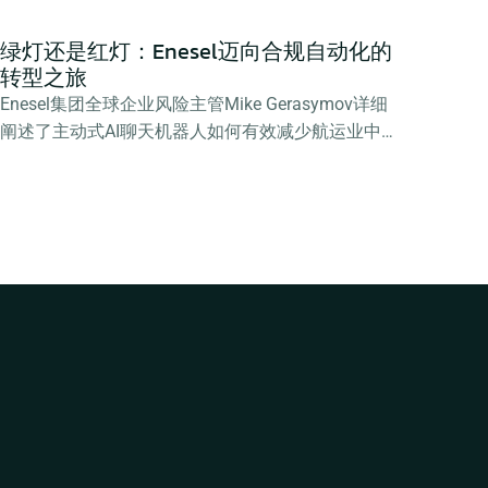
绿灯还是红灯：Enesel迈向合规自动化的
转型之旅
Enesel集团全球企业风险主管Mike Gerasymov详细
阐述了主动式AI聊天机器人如何有效减少航运业中的
人工合规交接，并分析了为何实现完全自动化取决于
信任而非技术本身。