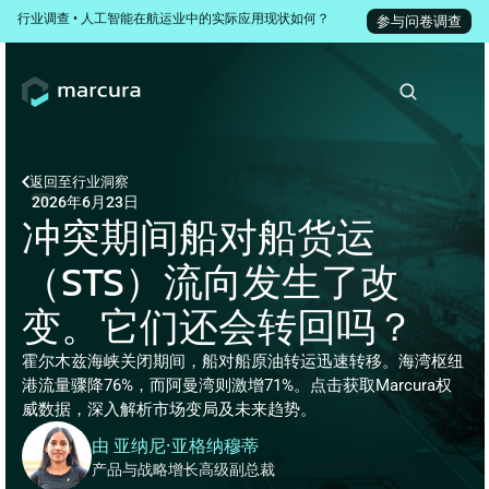
行业调查 • 人工智能在航运业中的实际应用现状如何？
参与问卷调查
返回至
行业洞察
2026年6月23日
冲突期间船对船货运
（STS）流向发生了改
变。它们还会转回吗？
霍尔木兹海峡关闭期间，船对船原油转运迅速转移。海湾枢纽
港流量骤降76%，而阿曼湾则激增71%。点击获取Marcura权
威数据，深入解析市场变局及未来趋势。
由 亚纳尼·亚格纳穆蒂
产品与战略增长高级副总裁