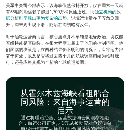
美军中央司令部表示，该海峡依然保持开放，仅在周六一天就
有55艘商船运载了超过1,700万桶原油通过。而
独立机构的数
据分析则呈现出更为复杂的态势
。过境运输量在周五急剧回
升，周末则出现下滑，随后在周初略有反弹。
对于油轮运营商而言，核心痛点并不单纯是地缘政治。协议能
否维持或是否破裂，在很大程度上超出了他们的控制范围。他
们面临的决策是，在两种结果仍不明朗的情况下，应将运力部
署于何处，以及是否将过去四个月的航线调整归结为临时绕
行，还是应将其视为全新的全球航运版图。
从霍尔木兹海峡看租船合
同风险：来自海事运营的
启示
通过将理赔经验、运营数据与合同洞察相融
合，航运公司正逐步实现从被动应对争议，向
航程开始前主动预测租船合同风险的转变。