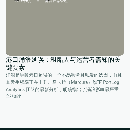
2026年6月11日
港口挂靠管理
港口涌浪延误：租船人与运营者需知的关
键要素
涌浪是导致港口延误的一个不易察觉且频发的诱因，而且
其发生频率正在上升。马卡拉（Marcura）旗下 PortLog
Analytics 团队的最新分析，明确指出了涌浪影响最严重的
立即阅读
区域，并为租船人和租家及船舶运营商提供了保障受载期
（Laytime）和损益（P&L）的切实可行的应对方案。