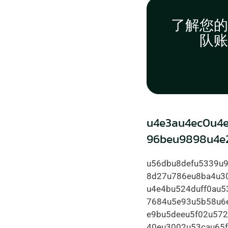
了解您的
队账
u4e3au4ec0u4
96beu9898u4e2
u56dbu8defu5339u
8d27u786eu8ba4u3
u4e4bu524duff0au
7684u5e93u5b58u6e
e9bu5deeu5f02u57
40eu3002u53cau65