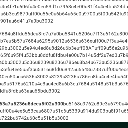
4u4fe1u606fu4e0eu53d1u7968u4e00u81f4u4e4bu524du
du6b3eu9879uff00u56e0u6b64u65e0u9700u5f00u542fu9
u901au6d41u7a0bu3002
7684u8ffdu56deu8fc7u7a0bu5341u5206u7f13u6162u300
b7eu5b57u7684u6295u9012u6536u636euff00u7f3au4e4
29bu3002u5e94u4ed8u8d26u6b3euff08APuff09u56e2u9
u65f6u95f4u53bbu8ddfu8fdbu4e00u7b14u5df2u7ed3u7b
7a0bu3002u5c06u8239u8236u786eu8ba4u673au5236u87
53efu4ee5u5f3au5316u8fd0u8425u6548u7387uff00u4ec
40eu50acu6536u3002u8239u8236u786eu8ba4u4e4bu54
ba9u5176u6210u4e3au4ed8u6b3eu7684u5148u51b3u676
dfu8fdbu63aau65bdu3002 
63a7u5236u5deeu5f02u300b
u5168u9762u89e3u6790u4
fuff00u4ee5u53cau6807u51c6u5339u914du903bu8f91u6
u722bu6742u60c5u51b5u3002