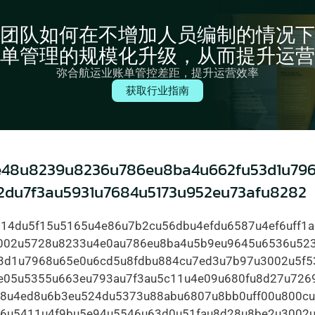
团队如何在不增加人员编制的情况下
单管理的规模化升级，从而提升运营
弥合航运业账单管控差距，提升运营效率
获取行业指南
e48u8239u8236u786eu8ba4u662fu53d1u79
du7f3au5931u7684u5173u952eu73afu8282
914du5f15u5165u4e86u7b2cu56dbu4efdu6587u4ef6uff1
002u5728u8233u4e0au786eu8ba4u5b9eu9645u6536u52
53d1u7968u65e0u6cd5u8fdbu884cu7ed3u7b97u3002u5f5
05u5355u663eu793au7f3au5c11u4e09u680fu8d27u7269
28u4ed8u6b3eu524du5373u88abu6807u8bb0uff00u800c
f6u5411u4f9bu5e94u5546u63d0u51fau8d28u8be2u3002