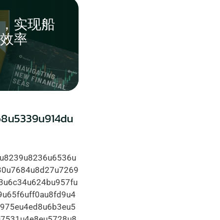
，实现船
效率
68u5339u914du
au8239u8236u6536u
30u7684u8d27u7269
3u6c34u624bu957fu
u65f6uff0au8fd9u4
u975eu4ed8u6b3eu5
u7531u4e8eu5728u8