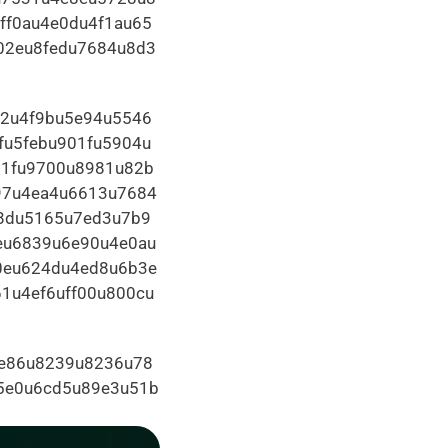
ff0au4e0du4f1au65
02eu8fedu7684u8d3
2u4f9bu5e94u5546
fu5febu901fu5904u
61fu9700u8981u82b
97u4ea4u6613u7684
8du5165u7ed3u7b9
eu6839u6e90u4e0au
0eu624du4ed8u6b3e
1u4ef6uff00u800cu
e86u8239u8236u78
5e0u6cd5u89e3u51b