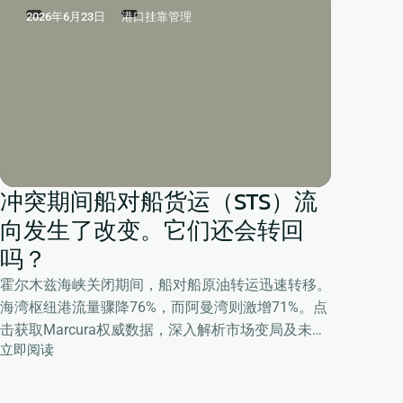
2026年6月23日
港口挂靠管理
冲突期间船对船货运（STS）流
向发生了改变。它们还会转回
吗？
霍尔木兹海峡关闭期间，船对船原油转运迅速转移。
海湾枢纽港流量骤降76%，而阿曼湾则激增71%。点
击获取Marcura权威数据，深入解析市场变局及未来
立即阅读
趋势。