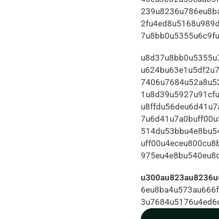
239u8236u786eu8ba
2fu4ed8u5168u989
7u8bb0u5355u6c9f
u8d37u8bb0u5355u
u624bu63e1u5df2u7
7406u7684u52a8u5
1u8d39u5927u91cf
u8ffdu56deu6d41u
7u6d41u7a0buff00u
514du53bbu4e8bu5
uff00u4eceu800cu8
975eu4e8bu540eu8d
u300au823au8236u
6eu8ba4u573au666
3u7684u5176u4ed6