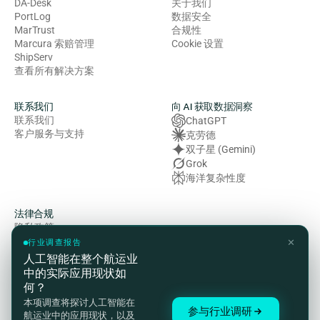
DA-Desk
关于我们
PortLog
数据安全
MarTrust
合规性
Marcura 索赔管理
Cookie 设置
ShipServ
查看所有解决方案
联系我们
向 AI 获取数据洞察
联系我们
ChatGPT
客户服务与支持
克劳德
双子星 (Gemini)
Grok
海洋复杂性度
法律合规
隐私政策
使用条款
✕
行业调查报告
Cookie 政策
人工智能在整个航运业
健康、安全与环境（HSE）政
中的实际应用现状如
策
何？
现代奴役法案声明
本项调查将探讨人工智能在
合规与客户隐私声明
参与行业调研
航运业中的应用现状，以及