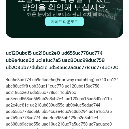
방안을 확인해 보십시오.
해운 분야의 인보이스 관리 격차 해소
가이드 다운로드
uc120ubc15 uc218uc2e0 ud655uc778uc774 
ub9e4uce6d uc1a1uc7a5 uac80uc99duc758 
ub204ub77dub41c ud545uc2a4uc778 uc774uc720
4uc6e8uc774 ub9e4uce6d(Four-way matching)uc740 ub124 
ubc88uc9f8 ubb38uc11cuc778 uc120ubc15uc758 
uc218uc2e0 ud655uc778uc11cub9bc 
ud3ecud568ud569ub2c8ub2e4. uc120ubc15uc5d0uc11c 
uc2e4uc81c uc218ub839ud55c ub0b4uc5educ744 
ud655uc778ud560 ub54cuae4cuc9c0ub294 uc1a1uc7a5 
uc2b9uc778uc774 ubcf4ub958ub429ub2c8ub2e4. 
uc608ub9acud55c uac10uc218uc7a5uc758 uc7acuace0 