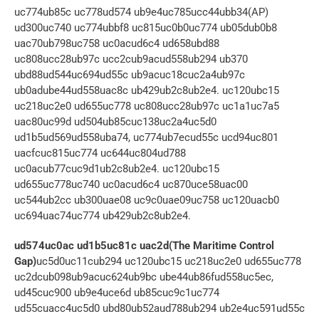
uc774ub85c uc778ud574 ub9e4uc785ucc44ubb34(AP) 
ud300uc740 uc774ubbf8 uc815uc0b0uc774 ub05dub0b8 
uac70ub798uc758 uc0acud6c4 ud658ubd88 
uc808ucc28ub97c ucc2cub9acud558ub294 ub370 
ubd88ud544uc694ud55c ub9acuc18cuc2a4ub97c 
ub0adube44ud558uac8c ub429ub2c8ub2e4. uc120ubc15 
uc218uc2e0 ud655uc778 uc808ucc28ub97c uc1a1uc7a5 
uac80uc99d ud504ub85cuc138uc2a4uc5d0 
ud1b5ud569ud558uba74, uc774ub7ecud55c ucd94uc801 
uacfcuc815uc774 uc644uc804ud788 
uc0acub77cuc9d1ub2c8ub2e4. uc120ubc15 
ud655uc778uc740 uc0acud6c4 uc870uce58uac00 
uc544ub2cc ub300uae08 uc9c0uae09uc758 uc120uacb0 
uc694uac74uc774 ub429ub2c8ub2e4. 
ud574uc0ac ud1b5uc81c uac2d(The Maritime Control 
Gap)
uc5d0uc11cub294 uc120ubc15 uc218uc2e0 ud655uc778 
uc2dcub098ub9acuc624ub9bc ube44ub86fud558uc5ec, 
ud45cuc900 ub9e4uce6d ub85cuc9c1uc774 
ud55cuacc4uc5d0 ubd80ub52aud788ub294 ub2e4uc591ud55c 