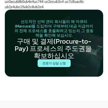
uc0acub8b0ub4e4uc744 uc2ecub3c4 uc7c8uac8c 
ub2e4ubc25ub2c8ub2e4.
선도적인 선박 관리 회사들이 왜 마큐라
(Marcura)를 도입하여 구매부터 대금 지급까지
의 전체 프로세스를 효율화하고 있는지 그 원동
력을 확인해 보십시오.
구매 및 결제(Procure-to-
Pay) 프로세스의 주도권을 
확보하십시오
전문가 상담 신청