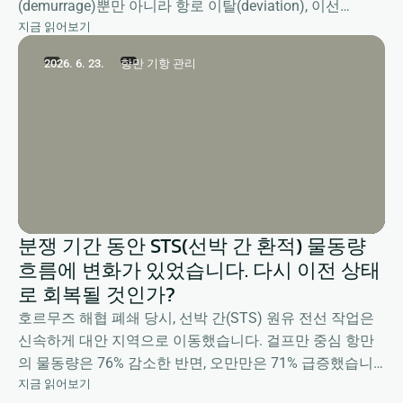
(demurrage)뿐만 아니라 항로 이탈(deviation), 이선
지금 읽어보기
(shifting), 계류(detention) 등 대선 관련 보상 청구를 포함
한 포괄적인 클레임 관리 서비스를 제공합니다.
2026. 6. 23.
항만 기항 관리
분쟁 기간 동안 STS(선박 간 환적) 물동량
흐름에 변화가 있었습니다. 다시 이전 상태
로 회복될 것인가?
호르무즈 해협 폐쇄 당시, 선박 간(STS) 원유 전선 작업은
신속하게 대안 지역으로 이동했습니다. 걸프만 중심 항만
의 물동량은 76% 감소한 반면, 오만만은 71% 급증했습니
지금 읽어보기
다. 당시의 상황과 향후 전망에 대한 마커라(Marcura)의 정