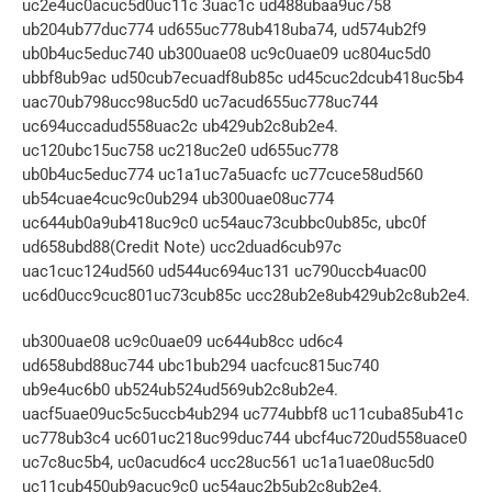
uc2e4uc0acuc5d0uc11c 3uac1c ud488ubaa9uc758 
ub204ub77duc774 ud655uc778ub418uba74, ud574ub2f9 
ub0b4uc5educ740 ub300uae08 uc9c0uae09 uc804uc5d0 
ubbf8ub9ac ud50cub7ecuadf8ub85c ud45cuc2dcub418uc5b4 
uac70ub798ucc98uc5d0 uc7acud655uc778uc744 
uc694uccadud558uac2c ub429ub2c8ub2e4. 
uc120ubc15uc758 uc218uc2e0 ud655uc778 
ub0b4uc5educ774 uc1a1uc7a5uacfc uc77cuce58ud560 
ub54cuae4cuc9c0ub294 ub300uae08uc774 
uc644ub0a9ub418uc9c0 uc54auc73cubbc0ub85c, ubc0f 
ud658ubd88(Credit Note) ucc2duad6cub97c 
uac1cuc124ud560 ud544uc694uc131 uc790uccb4uac00 
uc6d0ucc9cuc801uc73cub85c ucc28ub2e8ub429ub2c8ub2e4.
ub300uae08 uc9c0uae09 uc644ub8cc ud6c4 
ud658ubd88uc744 ubc1bub294 uacfcuc815uc740 
ub9e4uc6b0 ub524ub524ud569ub2c8ub2e4. 
uacf5uae09uc5c5uccb4ub294 uc774ubbf8 uc11cuba85ub41c 
uc778ub3c4 uc601uc218uc99duc744 ubcf4uc720ud558uace0 
uc7c8uc5b4, uc0acud6c4 ucc28uc561 uc1a1uae08uc5d0 
uc11cub450ub9acuc9c0 uc54auc2b5ub2c8ub2e4. 