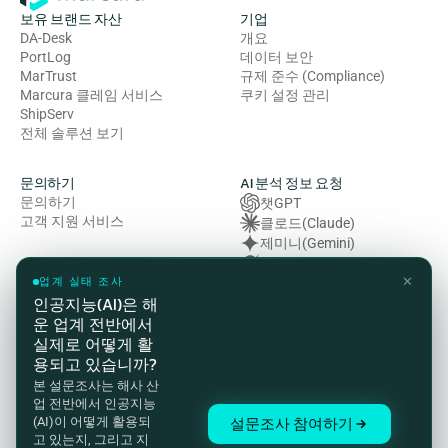
보유 브랜드 자산
기업
DA-Desk
개요
PortLog
데이터 보안
MarTrust
규제 준수 (Compliance)
Marcura 클레임 서비스
쿠키 설정 관리
ShipServ
전체 솔루션 보기
문의하기
AI 분석 정보 요청
문의하기
챗GPT
고객 지원 서비스
클로드(Claude)
제미니(Gemini)
그록 (Grok)
✕
복잡성 (Perplexity)
업계 실태 조사
인공지능(AI)은 해
운 업계 전반에서
법률 및 규정 준수
실제로 어떻게 활
개인정보처리방침
용되고 있습니까?
이용약관
본 설문조사는 해사 산
쿠키 정책
업 전반에서 인공지능
HSE(보건·안전·환경) 방침
설문조사 참여하기
(AI)이 어떻게 활용되
현대 노예제 방지법 성명서
고 있는지, 그리고 지
준법 감시 및 고객 개인정보 처