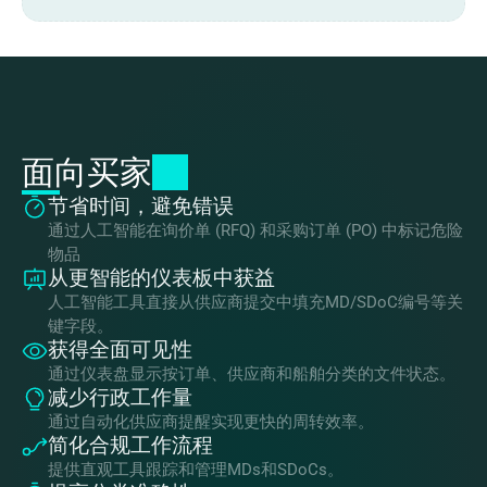
面向
买家
节省时间，避免错误
通过人工智能在询价单 (RFQ) 和采购订单 (PO) 中标记危险
物品
从更智能的仪表板中获益
人工智能工具直接从供应商提交中填充MD/SDoC编号等关
键字段。
获得全面可见性
通过仪表盘显示按订单、供应商和船舶分类的文件状态。
减少行政工作量
通过自动化供应商提醒实现更快的周转效率。
简化合规工作流程
提供直观工具跟踪和管理MDs和SDoCs。