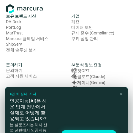
보유 브랜드 자산
기업
DA-Desk
개요
PortLog
데이터 보안
MarTrust
규제 준수 (Compliance)
Marcura 클레임 서비스
쿠키 설정 관리
ShipServ
전체 솔루션 보기
문의하기
AI 분석 정보 요청
문의하기
챗GPT
고객 지원 서비스
클로드(Claude)
제미니(Gemini)
그록 (Grok)
✕
복잡성 (Perplexity)
업계 실태 조사
인공지능(AI)은 해
운 업계 전반에서
법률 및 규정 준수
실제로 어떻게 활
개인정보처리방침
용되고 있습니까?
이용약관
본 설문조사는 해사 산
쿠키 정책
업 전반에서 인공지능
HSE(보건·안전·환경) 방침