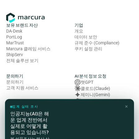
보유 브랜드 자산
기업
DA-Desk
개요
PortLog
데이터 보안
MarTrust
규제 준수 (Compliance)
Marcura 클레임 서비스
쿠키 설정 관리
ShipServ
전체 솔루션 보기
문의하기
AI 분석 정보 요청
문의하기
챗GPT
고객 지원 서비스
클로드(Claude)
제미니(Gemini)
그록 (Grok)
✕
복잡성 (Perplexity)
업계 실태 조사
인공지능(AI)은 해
운 업계 전반에서
법률 및 규정 준수
실제로 어떻게 활
개인정보처리방침
용되고 있습니까?
이용약관
본 설문조사는 해사 산