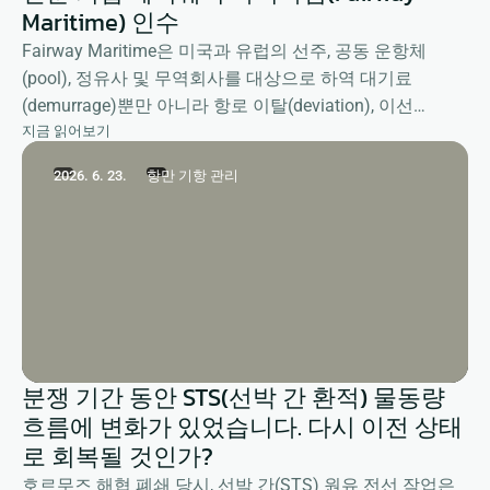
Maritime) 인수
Fairway Maritime은 미국과 유럽의 선주, 공동 운항체
(pool), 정유사 및 무역회사를 대상으로 하역 대기료
(demurrage)뿐만 아니라 항로 이탈(deviation), 이선
지금 읽어보기
(shifting), 계류(detention) 등 대선 관련 보상 청구를 포함
한 포괄적인 클레임 관리 서비스를 제공합니다.
2026. 6. 23.
항만 기항 관리
분쟁 기간 동안 STS(선박 간 환적) 물동량
흐름에 변화가 있었습니다. 다시 이전 상태
로 회복될 것인가?
호르무즈 해협 폐쇄 당시, 선박 간(STS) 원유 전선 작업은