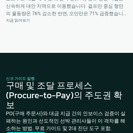
신속하게 대안 지역으로 이동했습니다. 걸프만 중심 항만
의 물동량은 76% 감소한 반면, 오만만은 71% 급증했습니
지금 읽어보기
다. 당시의 상황과 향후 전망에 대한 마커라(Marcura)의 정
밀 데이터 분석을 확인해 보십시오.
신규 가이드 발행
구매 및 조달 프로세스
(Procure-to-Pay)의 주도권 확
보
PO(구매 주문서)와 대금 지급 간의 인보이스 검증이 실
패하는 원인과 선도적인 선박 관리사들이 이 격차를 해
소하는 방법. 무료 가이드 및 2대 진단 도구 포함.