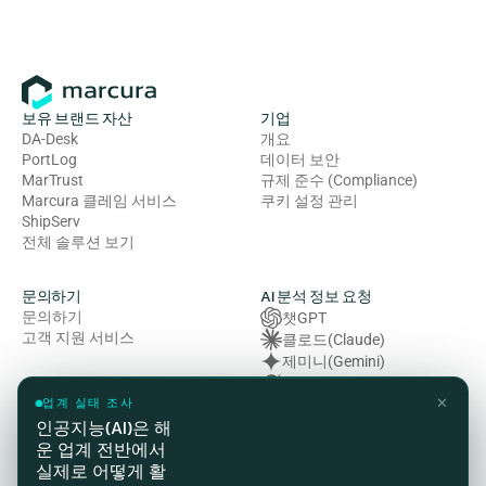
보유 브랜드 자산
기업
DA-Desk
개요
PortLog
데이터 보안
MarTrust
규제 준수 (Compliance)
Marcura 클레임 서비스
쿠키 설정 관리
ShipServ
전체 솔루션 보기
문의하기
AI 분석 정보 요청
문의하기
챗GPT
고객 지원 서비스
클로드(Claude)
제미니(Gemini)
그록 (Grok)
✕
복잡성 (Perplexity)
업계 실태 조사
인공지능(AI)은 해
운 업계 전반에서
법률 및 규정 준수
실제로 어떻게 활
개인정보처리방침