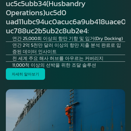
uc5c5ubb34(Husbandry
Operations)uc5d0
uad11ubc94uc0acuc6a9ub418uace0
uc788uc2b5ub2c8ub2e4:
연간 25,000회 이상의 항만 기항 및 입거(Dry Docking)
연간 2억 5천만 달러 이상의 항만 지출 분석 완료로 입
증된 데이터 인사이트
전 세계 주요 해사 허브를 아우르는 커버리지
11,000척 이상의 선박을 위한 조달 솔루션
자세히 알아보기