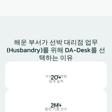
해운 부서가 선박 대리점 업무
(Husbandry)를 위해 DA-Desk를 선
택하는 이유
20
+
수년간 축적된
업계 실적
2
M+
처리된
항만 기항 건수