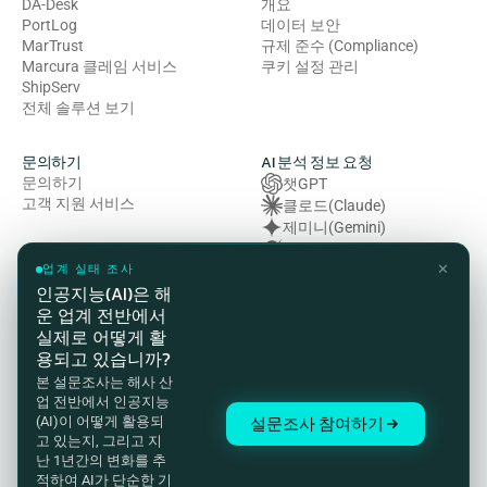
DA-Desk
개요
PortLog
데이터 보안
MarTrust
규제 준수 (Compliance)
Marcura 클레임 서비스
쿠키 설정 관리
ShipServ
전체 솔루션 보기
문의하기
AI 분석 정보 요청
문의하기
챗GPT
고객 지원 서비스
클로드(Claude)
제미니(Gemini)
그록 (Grok)
✕
복잡성 (Perplexity)
업계 실태 조사
인공지능(AI)은 해
운 업계 전반에서
법률 및 규정 준수
실제로 어떻게 활
개인정보처리방침
용되고 있습니까?
이용약관
본 설문조사는 해사 산
쿠키 정책
업 전반에서 인공지능
HSE(보건·안전·환경) 방침
설문조사 참여하기
(AI)이 어떻게 활용되
현대 노예제 방지법 성명서
고 있는지, 그리고 지
준법 감시 및 고객 개인정보 처
난 1년간의 변화를 추
리방침
적하여 AI가 단순한 기