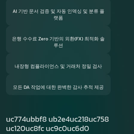
AI 기반 문서 검증 및 자동 인덱싱 및 분류 플
랫폼
은행 수수료 Zero 기반의 외환(FX) 최적화 솔
루션
내장형 컴플라이언스 및 거래처 정밀 검사
모든 DA 작업에 대한 완벽한 감사 추적 제공
uc774ubbf8 ub2e4uc218uc758
uc120uc8fc uc9c0uc6d0