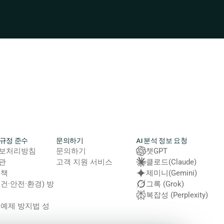
 규정 준수
문의하기
AI 분석 정보 요청
보처리방침
문의하기
챗GPT
관
고객 지원 서비스
클로드(Claude)
정책
제미니(Gemini)
보건·안전·환경) 방
그록 (Grok)
복잡성 (Perplexity)
노예제 방지법 성