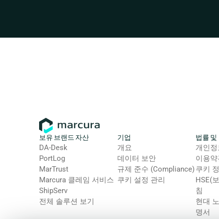
보유 브랜드 자산
기업
법률 및
DA-Desk
개요
개인정
PortLog
데이터 보안
이용약
MarTrust
규제 준수 (Compliance)
쿠키 
Marcura 클레임 서비스
쿠키 설정 관리
HSE(
ShipServ
침
전체 솔루션 보기
현대 
명서