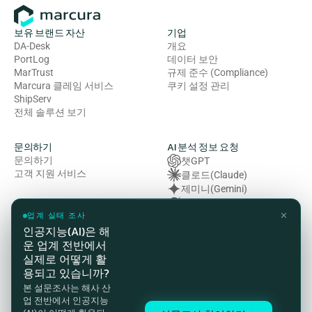
보유 브랜드 자산
기업
DA-Desk
개요
PortLog
데이터 보안
MarTrust
규제 준수 (Compliance)
Marcura 클레임 서비스
쿠키 설정 관리
ShipServ
전체 솔루션 보기
문의하기
AI 분석 정보 요청
문의하기
챗GPT
고객 지원 서비스
클로드(Claude)
제미니(Gemini)
그록 (Grok)
✕
복잡성 (Perplexity)
업계 실태 조사
인공지능(AI)은 해
운 업계 전반에서
법률 및 규정 준수
실제로 어떻게 활
개인정보처리방침
용되고 있습니까?
이용약관
본 설문조사는 해사 산
쿠키 정책
업 전반에서 인공지능
HSE(보건·안전·환경) 방침