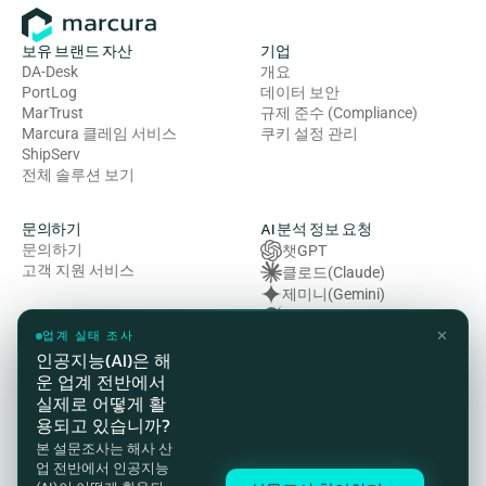
보유 브랜드 자산
기업
DA-Desk
개요
PortLog
데이터 보안
MarTrust
규제 준수 (Compliance)
Marcura 클레임 서비스
쿠키 설정 관리
ShipServ
전체 솔루션 보기
문의하기
AI 분석 정보 요청
문의하기
챗GPT
고객 지원 서비스
클로드(Claude)
제미니(Gemini)
그록 (Grok)
✕
복잡성 (Perplexity)
업계 실태 조사
인공지능(AI)은 해
운 업계 전반에서
법률 및 규정 준수
실제로 어떻게 활
개인정보처리방침
용되고 있습니까?
이용약관
본 설문조사는 해사 산
쿠키 정책
업 전반에서 인공지능
HSE(보건·안전·환경) 방침