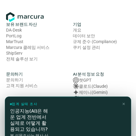
보유 브랜드 자산
기업
DA-Desk
개요
PortLog
데이터 보안
MarTrust
규제 준수 (Compliance)
Marcura 클레임 서비스
쿠키 설정 관리
ShipServ
전체 솔루션 보기
문의하기
AI 분석 정보 요청
문의하기
챗GPT
고객 지원 서비스
클로드(Claude)
제미니(Gemini)
그록 (Grok)
✕
복잡성 (Perplexity)
업계 실태 조사
인공지능(AI)은 해
운 업계 전반에서
법률 및 규정 준수
실제로 어떻게 활
개인정보처리방침
용되고 있습니까?
이용약관
본 설문조사는 해사 산