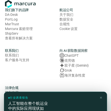
我们旗下的品牌
航运公司
DA-Desk
关于我们
PortLog
数据安全
MarTrust
合规性
Marcura 索赔管理
Cookie 设置
ShipServ
查看所有解决方案
联系我们
向 AI 获取数据洞察
联系我们
ChatGPT
客户服务与支持
克劳德
双子星 (Gemini)
Grok
海洋复杂性度
法律合规
隐私政策
使用条款
✕
行业调查报告
Cookie 政策
人工智能在整个航运业
健康、安全与环境（HSE）政
中的实际应用现状如