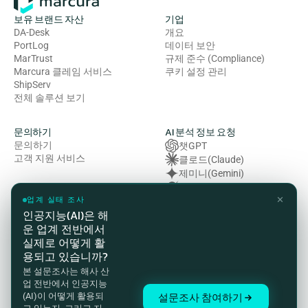
보유 브랜드 자산
기업
DA-Desk
개요
PortLog
데이터 보안
MarTrust
규제 준수 (Compliance)
Marcura 클레임 서비스
쿠키 설정 관리
ShipServ
전체 솔루션 보기
문의하기
AI 분석 정보 요청
문의하기
챗GPT
고객 지원 서비스
클로드(Claude)
제미니(Gemini)
그록 (Grok)
✕
복잡성 (Perplexity)
업계 실태 조사
인공지능(AI)은 해
운 업계 전반에서
법률 및 규정 준수
실제로 어떻게 활
개인정보처리방침
용되고 있습니까?
이용약관
본 설문조사는 해사 산
쿠키 정책
업 전반에서 인공지능
HSE(보건·안전·환경) 방침
설문조사 참여하기
(AI)이 어떻게 활용되
현대 노예제 방지법 성명서