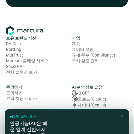
보유 브랜드 자산
기업
DA-Desk
개요
PortLog
데이터 보안
MarTrust
규제 준수 (Compliance)
Marcura 클레임 서비스
쿠키 설정 관리
ShipServ
전체 솔루션 보기
문의하기
AI 분석 정보 요청
문의하기
챗GPT
고객 지원 서비스
클로드(Claude)
제미니(Gemini)
그록 (Grok)
✕
복잡성 (Perplexity)
업계 실태 조사
인공지능(AI)은 해
운 업계 전반에서
법률 및 규정 준수