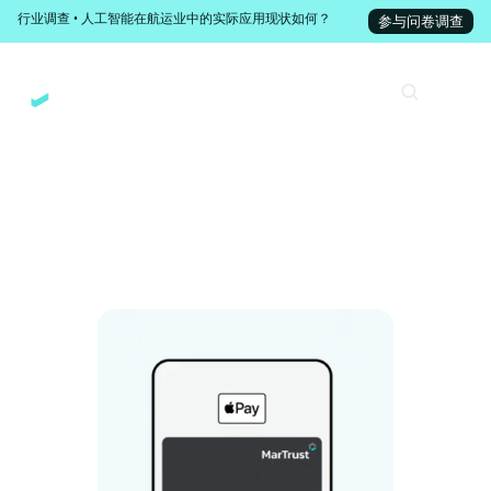
行业调查 • 人工智能在航运业中的实际应用现状如何？
参与问卷调查
MarTrust
您的 iPhone 就是您的 
MarTrust 万事达借记卡
Apple Pay 为您提供一种便捷、安全且私密的支付方式——无
论是在实体店、在线端，还是在您常用的应用程序中。