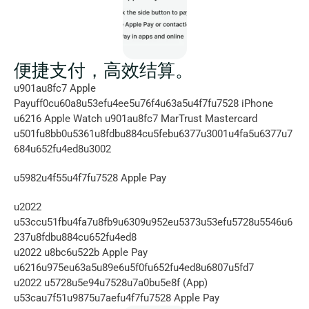
便捷支付，高效结算。
u901au8fc7 Apple 
Payuff0cu60a8u53efu4ee5u76f4u63a5u4f7fu7528 iPhone 
u6216 Apple Watch u901au8fc7 MarTrust Mastercard 
u501fu8bb0u5361u8fdbu884cu5febu6377u3001u4fa5u6377u7
684u652fu4ed8u3002
u5982u4f55u4f7fu7528 Apple Pay
u2022 
u53ccu51fbu4fa7u8fb9u6309u952eu5373u53efu5728u5546u6
237u8fdbu884cu652fu4ed8
u2022 u8bc6u522b Apple Pay 
u6216u975eu63a5u89e6u5f0fu652fu4ed8u6807u5fd7
u2022 u5728u5e94u7528u7a0bu5e8f (App) 
u53cau7f51u9875u7aefu4f7fu7528 Apple Pay