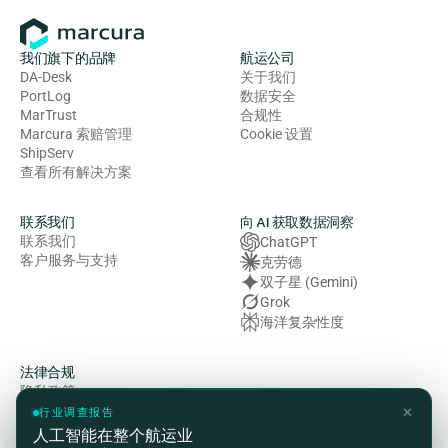
我们旗下的品牌
航运公司
DA-Desk
关于我们
PortLog
数据安全
MarTrust
合规性
Marcura 索赔管理
Cookie 设置
ShipServ
查看所有解决方案
联系我们
向 AI 获取数据洞察
联系我们
ChatGPT
客户服务与支持
克劳德
双子星 (Gemini)
Grok
海洋复杂性度
法律合规
隐私政策
使用条款
✕
行业调查报告
Cookie 政策
人工智能在整个航运业