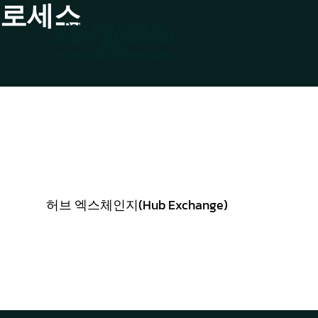
프로세스
Daily auto-follow up
Documents received by
email(s) after departure
email
+ periodic phone calls
허브 엑스체인지(Hub Exchange)