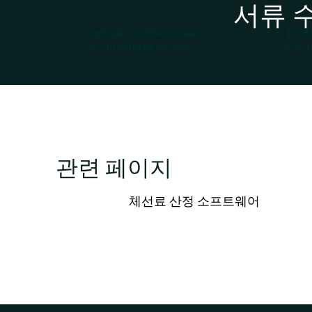
서류 수
Customer notified about
Portcall created in DA-
Docs
Portc
documents completed
Desk
and u
관련 페이지
체선료 산정 소프트웨어