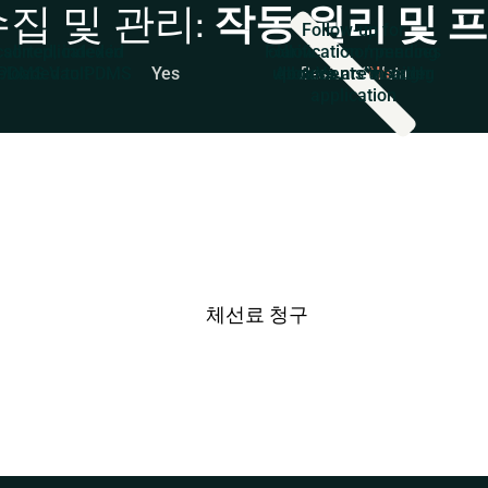
집 및 관리:
작동 원리 및 
Follow-up for
 sorted, indexed
all replicated in
Follow-up commences
clarification / pending
ploaded to PDMS
PDMS Vault
Yes
upon Vessel's sailing
All docs are in order
documents through
Basis AIS data
No
application
체선료 청구