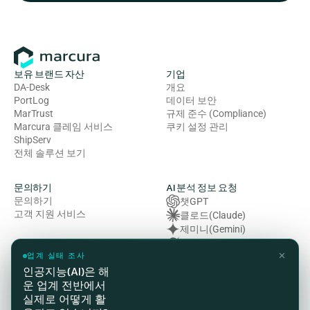
보유 브랜드 자산
기업
DA-Desk
개요
PortLog
데이터 보안
MarTrust
규제 준수 (Compliance)
Marcura 클레임 서비스
쿠키 설정 관리
ShipServ
전체 솔루션 보기
문의하기
AI 분석 정보 요청
문의하기
챗GPT
고객 지원 서비스
클로드(Claude)
제미니(Gemini)
그록 (Grok)
✕
복잡성 (Perplexity)
업계 실태 조사
인공지능(AI)은 해
운 업계 전반에서
법률 및 규정 준수
실제로 어떻게 활
개인정보처리방침