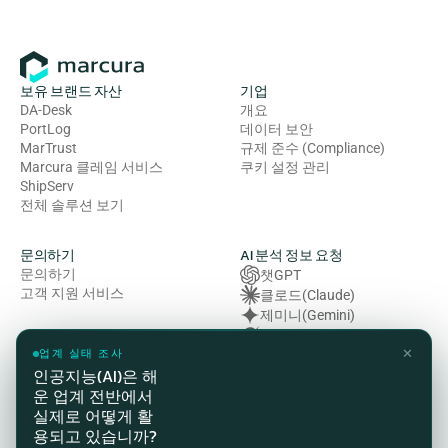
보유 브랜드 자산
기업
DA-Desk
개요
PortLog
데이터 보안
MarTrust
규제 준수 (Compliance)
Marcura 클레임 서비스
쿠키 설정 관리
ShipServ
전체 솔루션 보기
문의하기
AI 분석 정보 요청
문의하기
챗GPT
고객 지원 서비스
클로드(Claude)
제미니(Gemini)
그록 (Grok)
✕
복잡성 (Perplexity)
업계 실태 조사
인공지능(AI)은 해
운 업계 전반에서
법률 및 규정 준수
실제로 어떻게 활
개인정보처리방침
용되고 있습니까?
이용약관