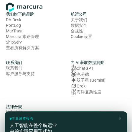
我们旗下的品牌
航运公司
DA-Desk
关于我们
PortLog
数据安全
MarTrust
合规性
Marcura 索赔管理
Cookie 设置
ShipServ
查看所有解决方案
联系我们
向 AI 获取数据洞察
联系我们
ChatGPT
客户服务与支持
克劳德
双子星 (Gemini)
Grok
海洋复杂性度
法律合规
隐私政策
使用条款
✕
行业调查报告
Cookie 政策
人工智能在整个航运业
健康、安全与环境（HSE）政
中的实际应用现状如