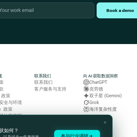
Book a demo
规
联系我们
向 AI 获取数据洞察
策
联系我们
ChatGPT
款
客户服务与支持
克劳德
e 政策
双子星 (Gemini)
安全与环境
Grok
E）政策
海洋复杂性度
役法案声明
客户隐私声明
✕
状如何？
参与行业调研
，以及过去一年来的发